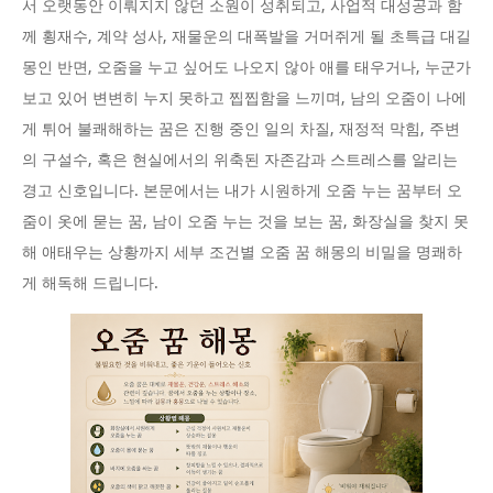
서 오랫동안 이뤄지지 않던 소원이 성취되고, 사업적 대성공과 함
께 횡재수, 계약 성사, 재물운의 대폭발을 거머쥐게 될 초특급 대길
몽인 반면, 오줌을 누고 싶어도 나오지 않아 애를 태우거나, 누군가
보고 있어 변변히 누지 못하고 찝찝함을 느끼며, 남의 오줌이 나에
게 튀어 불쾌해하는 꿈은 진행 중인 일의 차질, 재정적 막힘, 주변
의 구설수, 혹은 현실에서의 위축된 자존감과 스트레스를 알리는
경고 신호입니다. 본문에서는 내가 시원하게 오줌 누는 꿈부터 오
줌이 옷에 묻는 꿈, 남이 오줌 누는 것을 보는 꿈, 화장실을 찾지 못
해 애태우는 상황까지 세부 조건별 오줌 꿈 해몽의 비밀을 명쾌하
게 해독해 드립니다.