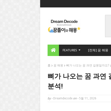
FEATURES
[전체] 꿈 해몽
홈
꿈 해몽
뼈가 나오는 꿈 과연 길몽일까요? 
뼈가 나오는 꿈 과연
분석!
by -
Dreamdecode
on -
5월 11, 2026