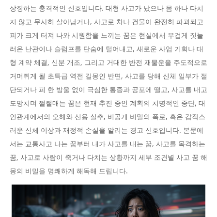
상징하는 충격적인 신호입니다. 대형 사고가 났으나 몸 하나 다치
지 않고 무사히 살아남거나, 사고로 차나 건물이 완전히 파괴되고
피가 크게 터져 나와 시원함을 느끼는 꿈은 현실에서 무겁게 짓눌
러온 난관이나 슬럼프를 단숨에 털어내고, 새로운 사업 기회나 대
형 계약 체결, 신분 개조, 그리고 거대한 반전 재물운을 주도적으로
거머쥐게 될 초특급 역전 길몽인 반면, 사고를 당해 신체 일부가 절
단되거나 피 한 방울 없이 극심한 통증과 공포에 떨고, 사고를 내고
도망치며 쩔쩔매는 꿈은 현재 추진 중인 계획의 치명적인 중단, 대
인관계에서의 오해와 신용 실추, 비공개 비밀의 폭로, 혹은 갑작스
러운 신체 이상과 재정적 손실을 알리는 경고 신호입니다. 본문에
서는 교통사고 나는 꿈부터 내가 사고를 내는 꿈, 사고를 목격하는
꿈, 사고로 사람이 죽거나 다치는 상황까지 세부 조건별 사고 꿈 해
몽의 비밀을 명쾌하게 해독해 드립니다.