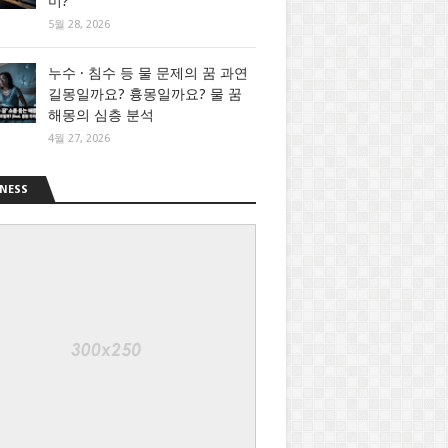
미?
5월 28, 2026
누수 · 침수 등 물 문제의 꿈 과연
길몽일까요? 흉몽일까요? 물 꿈
해몽의 심층 분석
4월 27, 2026
NESS