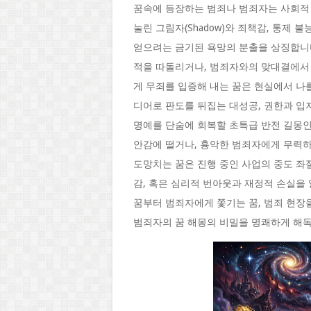
꿈속에 등장하는 범죄나 범죄자는 사회적 
눌린 그림자(Shadow)와 죄책감, 통제
얻으려는 금기된 욕망의 분출을 상징합니
적을 따돌리거나, 범죄자와의 맞대결에서 
게 무죄를 입증해 내는 꿈은 현실에서 나
디어로 판도를 뒤집는 대성공, 권한과 입
명예를 단숨에 회복할 초특급 반전 길몽인
안감에 떨거나, 흉악한 범죄자에게 무력하
도망치는 꿈은 진행 중인 사업의 중도 좌
감, 혹은 심리적 번아웃과 재정적 손실을
꿈부터 범죄자에게 쫓기는 꿈, 범죄 현장
범죄자의 꿈 해몽의 비밀을 명쾌하게 해독