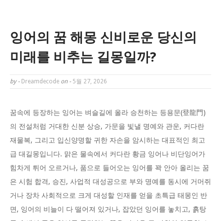
잉어의 꿈 해몽 신비로운 당신의
미래를 비추는 길몽일까?
by -
Dreamdecode
on -
5월 27, 2026
꿈속에 등장하는 잉어는 벼슬길에 올라 승천하는 등용문(登龍門)
의 전설처럼 거대한 신분 상승, 가문을 빛낼 명예와 관운, 커다란
재물복, 그리고 입신양명할 귀한 자손을 암시하는 대표적인 최고
급 대길몽입니다. 맑은 물속에서 커다란 황금 잉어나 비단잉어가
힘차게 튀어 오르거나, 품으로 들어오는 잉어를 꽉 안아 올리는 꿈
은 시험 합격, 승진, 사업적 대성공으로 부와 명예를 동시에 거머쥐
거나 장차 사회적으로 크게 대성할 인재를 얻을 초특급 태몽인 반
면, 잉어의 비늘이 다 떨어져 있거나, 잡았던 잉어를 놓치고, 흙탕