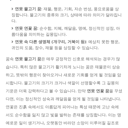
연못 물고기 꿈:
재물, 행운, 기회, 자손 번성, 풍요로움을 상
징합니다. 물고기의 종류와 크기, 상태에 따라 의미가 달라집니
다.
연못 연꽃 꿈:
순수함, 지혜, 깨달음, 명예, 정신적인 성장, 아
름다움을 의미하는 길몽입니다.
연못 속 다른 생명체 (개구리, 거북이 등):
예상치 못한 행운,
귀인의 도움, 장수, 재물 등을 상징할 수 있습니다.
꿈속
연못 물고기 꿈
은 매우 긍정적인 신호로 해석되는 경우가 많
습니다. 특히 많은 물고기가 활기차게 노니는 꿈은 재물운이 상승
하고, 뜻밖의 행운이 찾아오거나 새로운 기회를 얻게 될 것임을 암
시합니다. 물고기의 크기가 크거나 색깔이 선명할수록 그 길몽의
기운은 더욱 강력하다고 볼 수 있습니다. 만약
연못 연꽃 꿈
을 꾸셨
다면, 이는 정신적인 성숙과 깨달음을 얻게 될 것임을 나타냅니다.
연꽃은 진흙 속에서도 아름답게 피어나는 특성 때문에 고난 속에
서도 순수함을 잃지 않고 빛을 발하는 존재를 상징합니다. 이는 명
예로운 일이 생기거나, 오랫동안 바라던 소망이 이루어질 길조로