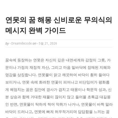
연못의 꿈 해몽 신비로운 무의식의
메시지 완벽 가이드
by -
Dreamdecode
on -
5월 21, 2026
꿈속에 등장하는 연못은 자신의 깊은 내면세계와 감정의 그릇, 가
문이나 가정의 재정적 자산, 그리고 마음 밑바닥에 잠재된 지혜와
영감을 상징합니다. 연못물이 맑고 깨끗하여 바닥이 훤히 들여다
보이거나, 연못 속에 화려한 연꽃이 피어나고 비단잉어가 평화롭
게 헤엄치는 꿈은 집안에 경사가 겹치고 태몽이나 학문적 성과, 신
분 상승과 함께 거대한 재물이 끊이지 않고 들어올 초특급 대길몽
인 반면, 연못물이 탁하게 썩어 악취가 나거나, 연못물이 바짝 말라
바닥이 드러나고, 연못에 빠져 허우적거리며 답답함을 느끼는 꿈