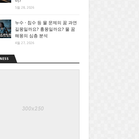
미?
5월 28, 2026
누수 · 침수 등 물 문제의 꿈 과연
길몽일까요? 흉몽일까요? 물 꿈
해몽의 심층 분석
4월 27, 2026
NESS