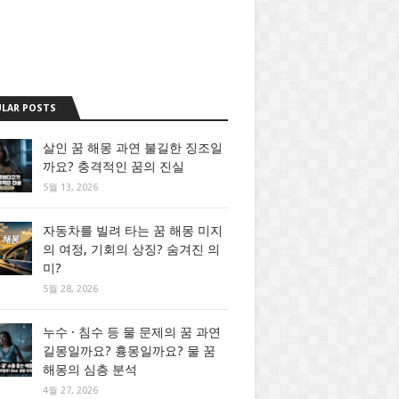
LAR POSTS
살인 꿈 해몽 과연 불길한 징조일
까요? 충격적인 꿈의 진실
5월 13, 2026
자동차를 빌려 타는 꿈 해몽 미지
의 여정, 기회의 상징? 숨겨진 의
미?
5월 28, 2026
누수 · 침수 등 물 문제의 꿈 과연
길몽일까요? 흉몽일까요? 물 꿈
해몽의 심층 분석
4월 27, 2026