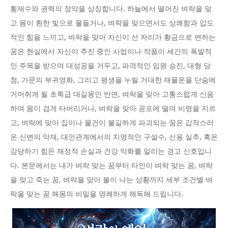
횡재수와 권력의 장악을 상징합니다. 하늘에서 떨어진 벼락을 맞
고 몸이 환한 빛으로 물들거나, 벼락을 맞으면서도 상쾌함과 압도
적인 힘을 느끼고, 벼락을 맞아 자신이 선 자리가 황금으로 변하는
꿈은 현실에서 자신이 추진 중인 사업이나 작품이 세간의 폭발적
인 주목을 받으며 대성공을 거두고, 파격적인 임원 승진, 대형 당
첨, 가문의 부귀영화, 그리고 평생을 누릴 거대한 재물운을 단숨에
거머쥐게 될 초특급 대길몽인 반면, 벼락을 맞아 고통스럽게 신음
하며 몸이 검게 타버리거나, 벼락을 맞아 공포에 떨며 비명을 지르
고, 벼락에 맞아 집이나 물건이 불길하게 파괴되는 꿈은 갑작스러
운 신변의 악재, 대인관계에서의 치명적인 구설수, 신용 실추, 혹은
감당하기 힘든 재정적 손실과 건강 악화를 알리는 경고 신호입니
다. 본문에서는 내가 벼락 맞는 꿈부터 타인이 벼락 맞는 꿈, 벼락
을 맞고 죽는 꿈, 벼락을 맞아 불이 나는 상황까지 세부 조건별 벼
락을 맞는 꿈 해몽의 비밀을 명쾌하게 해독해 드립니다.