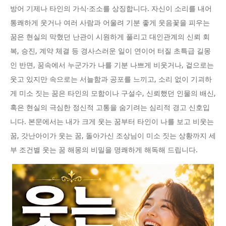
방어 기제나 타인의 가식·조소를 상징합니다. 자신이 소리를 내어
통쾌하게 웃거나 여러 사람과 어울려 기분 좋게 웃음꽃을 피우는
꿈은 현실의 막혔던 난관이 시원하게 풀리고 대인관계의 신뢰 회
복, 승진, 계약 체결 등 경사스러운 일이 연이어 터질 초특급 길몽
인 반면, 꿈속에서 누군가가 나를 기분 나쁘게 비웃거나, 겉으로는
웃고 있지만 속으로는 서늘함과 공포를 느끼고, 소리 없이 기괴하
게 미소 짓는 꿈은 타인의 모함이나 구설수, 신뢰했던 인물의 배신,
혹은 현실의 극심한 정신적 고통을 숨기려는 심리적 경고 신호입
니다. 본문에서는 내가 크게 웃는 꿈부터 타인이 나를 보고 비웃는
꿈, 갓난아이가 웃는 꿈, 돌아가신 조상님이 미소 짓는 상황까지 세
부 조건별 웃는 꿈 해몽의 비밀을 명쾌하게 해독해 드립니다.