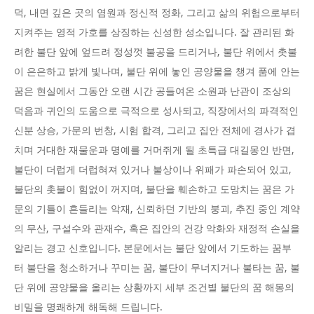
덕, 내면 깊은 곳의 염원과 정신적 정화, 그리고 삶의 위험으로부터
지켜주는 영적 가호를 상징하는 신성한 성소입니다. 잘 관리된 화
려한 불단 앞에 엎드려 정성껏 불공을 드리거나, 불단 위에서 촛불
이 은은하고 밝게 빛나며, 불단 위에 놓인 공양물을 챙겨 품에 안는
꿈은 현실에서 그동안 오랜 시간 공들여온 소원과 난관이 조상의
덕음과 귀인의 도움으로 극적으로 성사되고, 직장에서의 파격적인
신분 상승, 가문의 번창, 시험 합격, 그리고 집안 전체에 경사가 겹
치며 거대한 재물운과 명예를 거머쥐게 될 초특급 대길몽인 반면,
불단이 더럽게 더럽혀져 있거나 불상이나 위패가 파손되어 있고,
불단의 촛불이 힘없이 꺼지며, 불단을 훼손하고 도망치는 꿈은 가
문의 기틀이 흔들리는 악재, 신뢰하던 기반의 붕괴, 추진 중인 계약
의 무산, 구설수와 관재수, 혹은 집안의 건강 악화와 재정적 손실을
알리는 경고 신호입니다. 본문에서는 불단 앞에서 기도하는 꿈부
터 불단을 청소하거나 꾸미는 꿈, 불단이 무너지거나 불타는 꿈, 불
단 위에 공양물을 올리는 상황까지 세부 조건별 불단의 꿈 해몽의
비밀을 명쾌하게 해독해 드립니다.