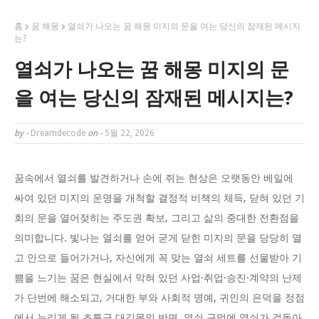
홈
꿈 해몽
열쇠가 나오는 꿈 해몽 미지의 문을 여는 당신의 잠재된 메시지
는?
열쇠가 나오는 꿈 해몽 미지의 문
을 여는 당신의 잠재된 메시지는?
by -
Dreamdecode
on -
5월 22, 2026
꿈속에서 열쇠를 발견하거나 손에 쥐는 현상은 오랫동안 베일에
싸여 있던 미지의 운명을 개척할 결정적 비책의 체득, 닫혀 있던 기
회의 문을 열어젖히는 주도권 확보, 그리고 삶의 중대한 전환점을
의미합니다. 빛나는 열쇠를 얻어 굳게 닫힌 미지의 문을 당당히 열
고 안으로 들어가거나, 자신에게 꼭 맞는 열쇠 세트를 선물받아 기
쁨을 느기는 꿈은 현실에서 막혀 있던 사업·취업·승진·계약의 난제
가 단번에 해소되고, 거대한 부와 사회적 명예, 귀인의 은덕을 정점
에서 누리게 될 초특급 대길몽인 반면, 열쇠 구멍에 열쇠가 겉돌아