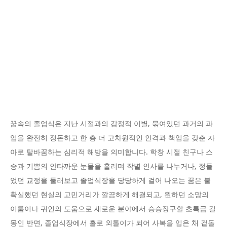
꿈속의 졸업식은 지난 시절과의 감정적 이별, 묶여있던 과거의 과
업을 완전히 정돈하고 한 층 더 고차원적인 인격과 책임을 갖춘 자
아로 탈바꿈하는 심리적 해방을 의미합니다. 학창 시절 친구나 스
승과 기쁨의 안타까운 눈물을 흘리며 작별 인사를 나누거나, 정들
었던 교정을 둘러보고 졸업식장을 당당하게 걸어 나오는 꿈은 불
확실했던 현실의 고민거리가 깔끔하게 해결되고, 원하던 소망의
이룸이나 귀인의 도움으로 새로운 분야에서 승승장구할 초특급 길
몽인 반면, 졸업식장에서 홀로 외톨이가 되어 사복을 입은 채 겉돌