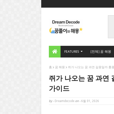
FEATURES
[전체] 꿈 해몽
홈
꿈 해몽
쥐가 나오는 꿈 과연 길몽일까 흉
쥐가 나오는 꿈 과연
가이드
by -
Dreamdecode
on -
6월 01, 2026