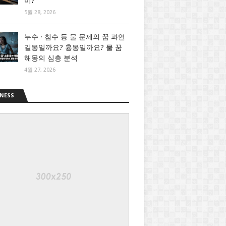
미?
5월 28, 2026
누수 · 침수 등 물 문제의 꿈 과연
길몽일까요? 흉몽일까요? 물 꿈
해몽의 심층 분석
4월 27, 2026
NESS