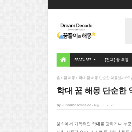
FEATURES
[전체] 꿈 해몽
홈
꿈 해몽
학대 꿈 해몽 단순한 악몽일까요?
학대 꿈 해몽 단순한
by -
Dreamdecode
on -
6월 08, 2026
꿈속에서 가학적인 학대를 당하거나 누군